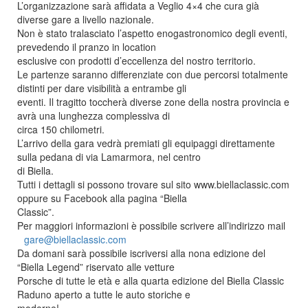
L’organizzazione sarà affidata a Veglio 4×4 che cura già
diverse gare a livello nazionale.
Non è stato tralasciato l’aspetto enogastronomico degli eventi,
prevedendo il pranzo in location
esclusive con prodotti d’eccellenza del nostro territorio.
Le partenze saranno differenziate con due percorsi totalmente
distinti per dare visibilità a entrambe gli
eventi. Il tragitto toccherà diverse zone della nostra provincia e
avrà una lunghezza complessiva di
circa 150 chilometri.
L’arrivo della gara vedrà premiati gli equipaggi direttamente
sulla pedana di via Lamarmora, nel centro
di Biella.
Tutti i dettagli si possono trovare sul sito www.biellaclassic.com
oppure su Facebook alla pagina “Biella
Classic”.
Per maggiori informazioni è possibile scrivere all’indirizzo mail
gare@biellaclassic.com
Da domani sarà possibile iscriversi alla nona edizione del
“Biella Legend” riservato alle vetture
Porsche di tutte le età e alla quarta edizione del Biella Classic
Raduno aperto a tutte le auto storiche e
moderne!