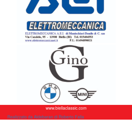
www.biellaclassic.com
Realizzato da Aldebaran di Roberto Falla