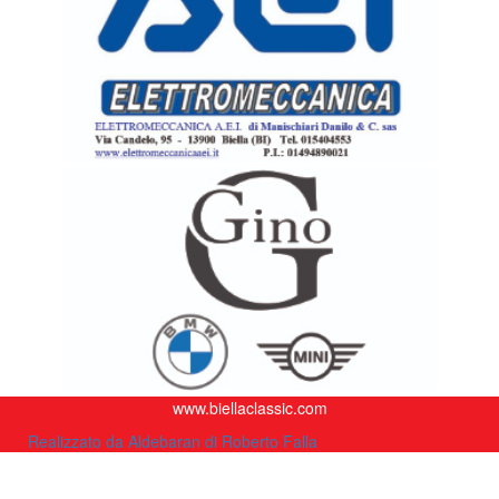
www.biellaclassic.com
Realizzato da Aldebaran di Roberto Falla