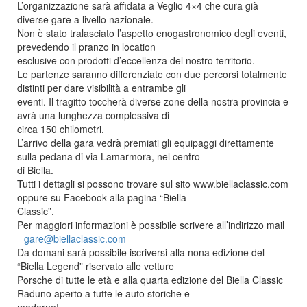
L’organizzazione sarà affidata a Veglio 4×4 che cura già
diverse gare a livello nazionale.
Non è stato tralasciato l’aspetto enogastronomico degli eventi,
prevedendo il pranzo in location
esclusive con prodotti d’eccellenza del nostro territorio.
Le partenze saranno differenziate con due percorsi totalmente
distinti per dare visibilità a entrambe gli
eventi. Il tragitto toccherà diverse zone della nostra provincia e
avrà una lunghezza complessiva di
circa 150 chilometri.
L’arrivo della gara vedrà premiati gli equipaggi direttamente
sulla pedana di via Lamarmora, nel centro
di Biella.
Tutti i dettagli si possono trovare sul sito www.biellaclassic.com
oppure su Facebook alla pagina “Biella
Classic”.
Per maggiori informazioni è possibile scrivere all’indirizzo mail
gare@biellaclassic.com
Da domani sarà possibile iscriversi alla nona edizione del
“Biella Legend” riservato alle vetture
Porsche di tutte le età e alla quarta edizione del Biella Classic
Raduno aperto a tutte le auto storiche e
moderne!